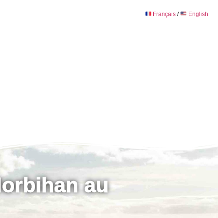
Français
/
English
Morbihan au